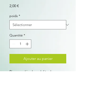
Prix
2,00 €
poids
*
Quantité
*
Ajouter au panier
Pierre roulée de sodalite du 
Brésil de 1 à 5 g. Vendue à l'unité.
Les formes et les couleurs peuvent 
varier d'une pierre à une autre.
Vertus de la sodalite :