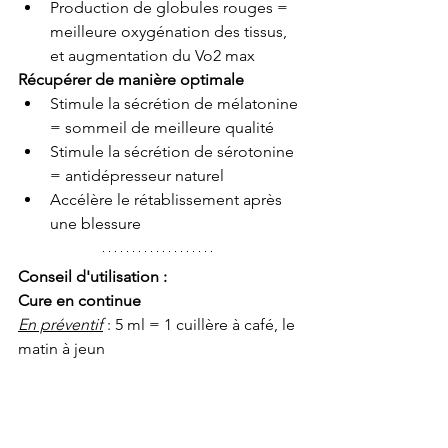
Production de globules rouges = 
meilleure oxygénation des tissus, 
et augmentation du Vo2 max
Récupérer de manière optimale
Stimule la sécrétion de mélatonine 
= sommeil de meilleure qualité
Stimule la sécrétion de sérotonine 
= antidépresseur naturel
Accélère le rétablissement après 
une blessure
Conseil d'utilisation :
Cure en continue 
En préventif
 : 5 ml = 1 cuillère à café, le 
matin à jeun
En curatif
 : 5 ml = 1 cuillère à café, le 
matin et le soir à jeun
Garder le produit sous la langue 
pendant une minute avant d'avaler.