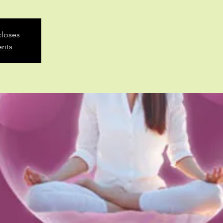
closes
ents