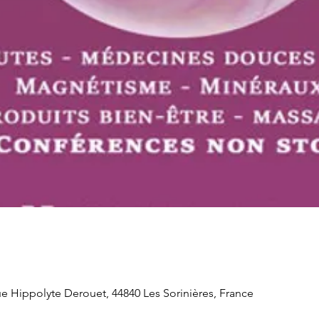
e Hippolyte Derouet, 44840 Les Sorinières, France