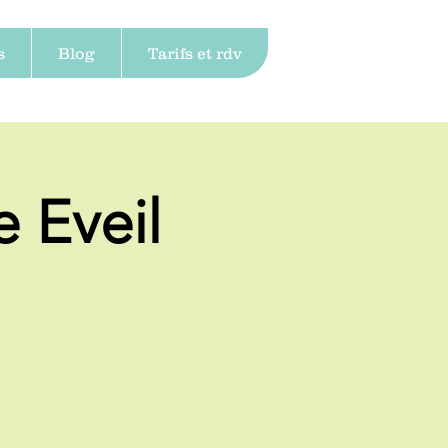
s
Blog
Tarifs et rdv
e Eveil