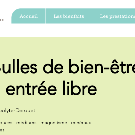
Accueil
Les bienfaits
Les prestation
TE
ulles de bien-êtr
 entrée libre
polyte-Derouet
ouces - médiums - magnétisme - minéraux -
es