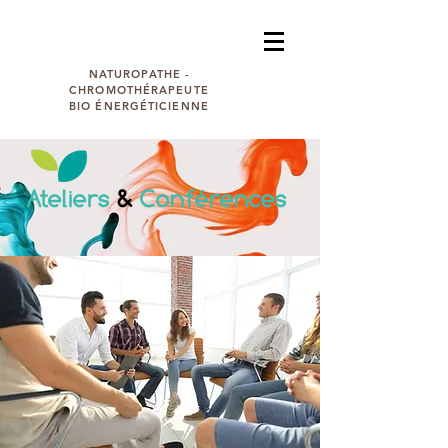
Bénédicte RAUD
NATUROPATHE -
CHROMOTHÉRAPEUTE
BIO ÉNERGÉTICIENNE
Ateliers
&
Conférences